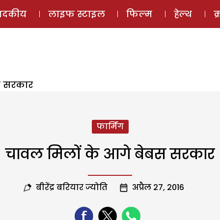
ई-मैगज़ीन
ऑडियो 
पादकीय
लाइफ स्टाइल
फिल्म
हेल्थ
क
स सरकार
फार्मिंग
चावल मिलों के आगे बेबस सरकार
बीरेंद्र बरियार ज्योति
अप्रैल 27, 2016