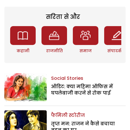
सरिता से और
कहानी
राजनीति
समाज
संपादकीय
Social Stories
ऑडिट: क्या महिमा ऑफिस में
घपलेबाजी करने से रोक पाई
फैमिली स्टोरीज
तृप्त मन: राजन ने कैसे बचाया