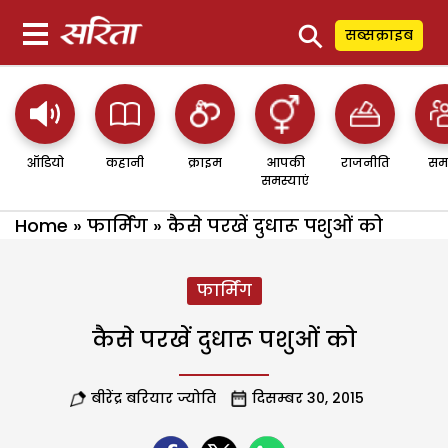
⚲
सब्सक्राइब
ऑडियो
कहानी
क्राइम
आपकी
राजनीति
सम
समस्याएं
Home
»
फार्मिंग
»
कैसे परखें दुधारू पशुओं को
फार्मिंग
कैसे परखें दुधारू पशुओं को
बीरेंद्र बरियार ज्योति
दिसम्बर 30, 2015