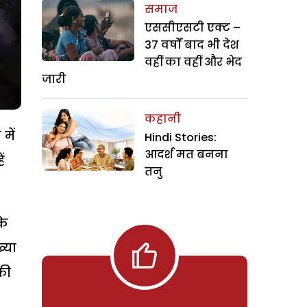
समाज
एससीएसटी एक्ट –
37 वर्षों बाद भी देश
वहीं का वहीं और भेद
जारी
कहानी
में
Hindi Stories:
आदर्श मत बनना
ं
तनु
के
्या
फी