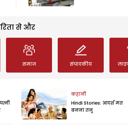
रिता से और
समाज
संपादकीय
लाइ
कहानी
पत्नी
Hindi Stories: आदर्श मत
र
बनना तनु