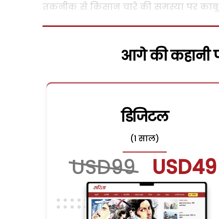
तकनीक से किसान चारे की समस्या पर काबू प
आगे की कहानी पढ
डिजिटल
(1 साल)
USD99
USD49