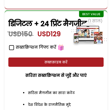
(1 साल)
डिजिटल + 24 प्रिंट मैगजीन
USD150
USD129
सब्सक्रिप्शन गिफ्ट करें
सब्सक्राइब करें
सरिता सब्सक्रिप्शन से जुड़ेें और पाएं
सरिता मैगजीन का सारा कंटेंट
देश विदेश के राजनैतिक मुद्दे