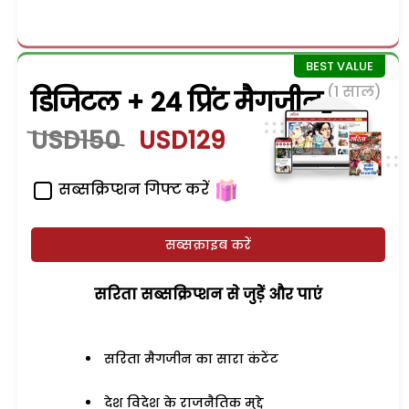
(1 साल)
डिजिटल + 24 प्रिंट मैगजीन
USD150
USD129
सब्सक्रिप्शन गिफ्ट करें
सब्सक्राइब करें
सरिता सब्सक्रिप्शन से जुड़ेें और पाएं
सरिता मैगजीन का सारा कंटेंट
देश विदेश के राजनैतिक मुद्दे