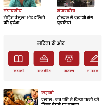
संपादकीय
संपादकीय
रोहित वेमुला और दलितों
होस्टल में वृद्धाओं संग
की दुर्दशा
युवतियां
सरिता से और
कहानी
राजनीति
समाज
संपादकीय
कहानी
दलाल : जब पति ने किया पत्नी को
जिस्म बेचने पर मजबूर