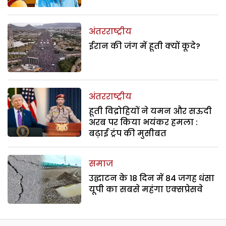
अंतरराष्ट्रीय
ईरान की जंग में हूती क्यों कूदे?
अंतरराष्ट्रीय
हूती विद्रोहियों ने यमन और सऊदी
अरब पर किया भयंकर हमला :
बढ़ाई ट्रंप की मुसीबत
समाज
उद्घाटन के 18 दिन में 84 जगह धंसा
यूपी का सबसे महंगा एक्सप्रेसवे