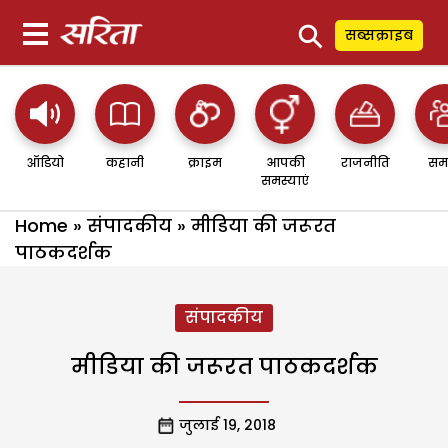
⚲
सब्सक्राइब
ऑडियो
कहानी
क्राइम
आपकी
राजनीति
सम
समस्याएं
Home
»
संपादकीय
»
मीडिया की जरूरत
पाठकदर्शक
संपादकीय
मीडिया की जरूरत पाठकदर्शक
जुलाई 19, 2018