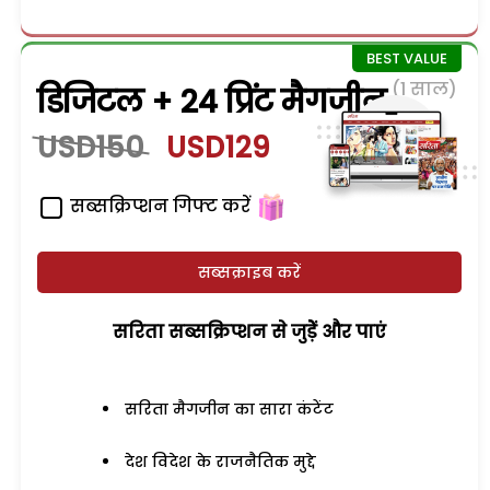
(1 साल)
डिजिटल + 24 प्रिंट मैगजीन
USD150
USD129
सब्सक्रिप्शन गिफ्ट करें
सब्सक्राइब करें
सरिता सब्सक्रिप्शन से जुड़ेें और पाएं
सरिता मैगजीन का सारा कंटेंट
देश विदेश के राजनैतिक मुद्दे