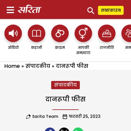
⚲
सब्सक्राइब
ऑडियो
कहानी
क्राइम
आपकी
राजनीति
सम
समस्याएं
Home
»
संपादकीय
»
दानरूपी फीस
संपादकीय
दानरूपी फीस
Sarita Team
फरवरी 25, 2023