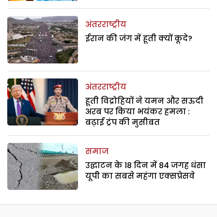
अंतरराष्ट्रीय
ईरान की जंग में हूती क्यों कूदे?
अंतरराष्ट्रीय
हूती विद्रोहियों ने यमन और सऊदी
अरब पर किया भयंकर हमला :
बढ़ाई ट्रंप की मुसीबत
समाज
उद्घाटन के 18 दिन में 84 जगह धंसा
यूपी का सबसे महंगा एक्सप्रेसवे