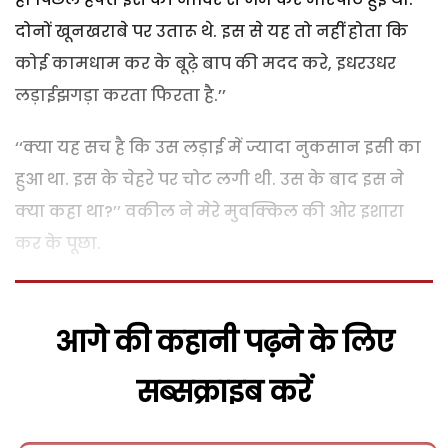
दोनों खूनखराबे पर उतारू थे. इस से यह तो नहीं होता कि
कोई कामधाम कर के बूढ़े बाप की मदद करे, इधरउधर
लड़ाईझगड़ा करता फिरता है.’’
‘‘क्या यह सच है कि उस लड़ाई में ज्यादा नुकसान इसी का
हुआ था. इस के चेहरे पर चोट लगी थी. उस के बाद इस ने
क्या कहा था?’’ वकील ने मेरे मुवक्किल की ओर इशारा
कर के पूछा.
आगे की कहानी पढ़ने के लिए
सब्सक्राइब करें