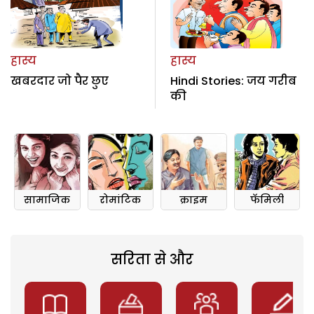
हास्य
हास्य
खबरदार जो पैर छुए
Hindi Stories: जय गरीब
की
सामाजिक
रोमांटिक
क्राइम
फॅमिली
सरिता से और