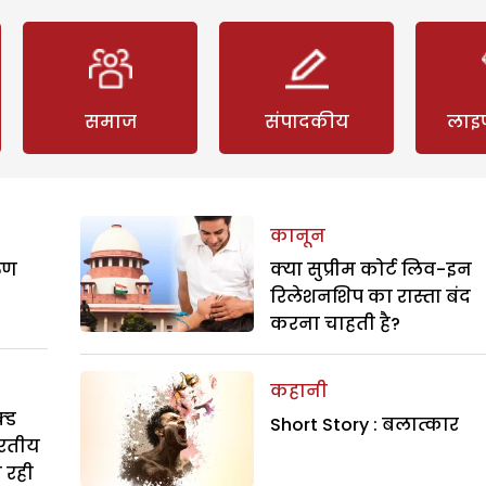
समाज
संपादकीय
लाइ
कानून
रुण
क्या सुप्रीम कोर्ट लिव-इन
रिलेशनशिप का रास्ता बंद
करना चाहती है?
कहानी
्ड
Short Story : बलात्कार
ारतीय
ा रही