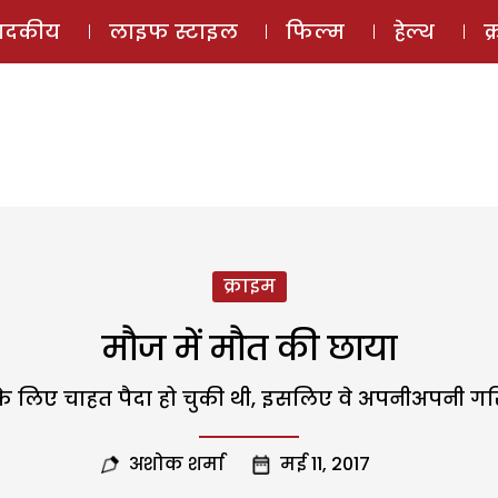
ई-मैगज़ीन
ऑडियो 
पादकीय
लाइफ स्टाइल
फिल्म
हेल्थ
क
क्राइम
मौज में मौत की छाया
सरे के लिए चाहत पैदा हो चुकी थी, इसलिए वे अपनीअपनी ग
अशोक शर्मा
मई 11, 2017