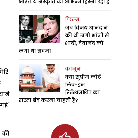
भारतीय संस्कृति का अभिन्न हिस्सा रही हैं.
फिल्म
जब विजय आनंद ने
की थी सगी भांजी से
शादी, देवानंद को
लगा था सदमा
कानून
गिरि
क्या सुप्रीम कोर्ट
ट
लिव-इन
रिलेशनशिप का
चाने
रास्ता बंद करना चाहती है?
 गई
े की