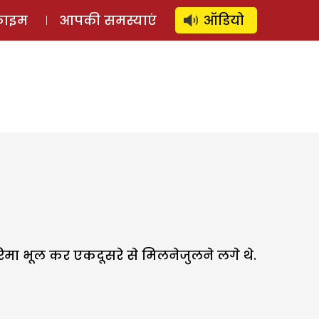
⚲
स्टोरी
लॉग इन
SUBSCRIBE
्राइम
आपकी समस्याएं
ऑडियो
रिमा भूल कर एकदूसरे से मिलनेजुलने लगे थे.