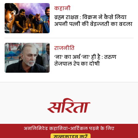
कहानी
ब्रह्म राक्षस : विक्रम ने कैसे लिया
अपनी पत्नी की बेइज्जती का बदला
राजनीति
‘ना’ का अर्थ ‘ना’ ही है : तरुण
तेजपाल रेप का दोषी
अनलिमिटेड कहानियां-आर्टिकल पढ़ने के लिए
सब्सक्राइब करें