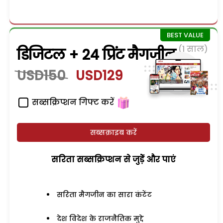
(1 साल)
डिजिटल + 24 प्रिंट मैगजीन
USD150
USD129
सब्सक्रिप्शन गिफ्ट करें
सब्सक्राइब करें
सरिता सब्सक्रिप्शन से जुड़ेें और पाएं
सरिता मैगजीन का सारा कंटेंट
देश विदेश के राजनैतिक मुद्दे