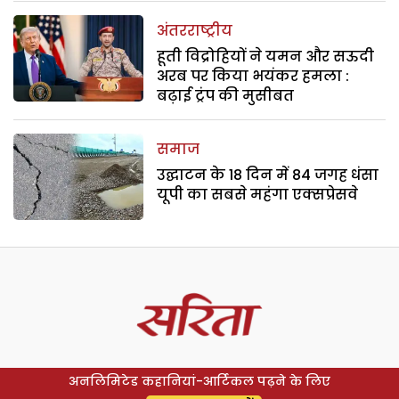
अंतरराष्ट्रीय
हूती विद्रोहियों ने यमन और सऊदी
अरब पर किया भयंकर हमला :
बढ़ाई ट्रंप की मुसीबत
समाज
उद्घाटन के 18 दिन में 84 जगह धंसा
यूपी का सबसे महंगा एक्सप्रेसवे
अनलिमिटेड कहानियां-आर्टिकल पढ़ने के लिए