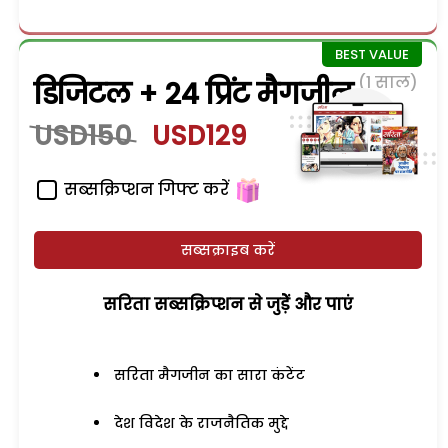
(1 साल)
डिजिटल + 24 प्रिंट मैगजीन
USD150
USD129
सब्सक्रिप्शन गिफ्ट करें
सब्सक्राइब करें
सरिता सब्सक्रिप्शन से जुड़ेें और पाएं
सरिता मैगजीन का सारा कंटेंट
देश विदेश के राजनैतिक मुद्दे