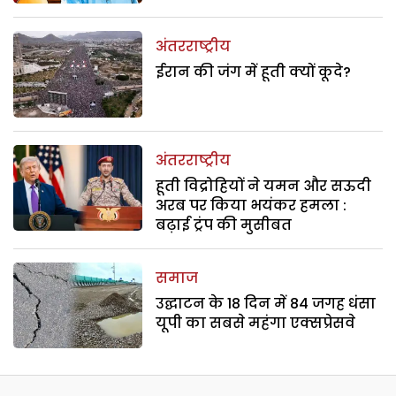
अंतरराष्ट्रीय
ईरान की जंग में हूती क्यों कूदे?
अंतरराष्ट्रीय
हूती विद्रोहियों ने यमन और सऊदी
अरब पर किया भयंकर हमला :
बढ़ाई ट्रंप की मुसीबत
समाज
उद्घाटन के 18 दिन में 84 जगह धंसा
यूपी का सबसे महंगा एक्सप्रेसवे