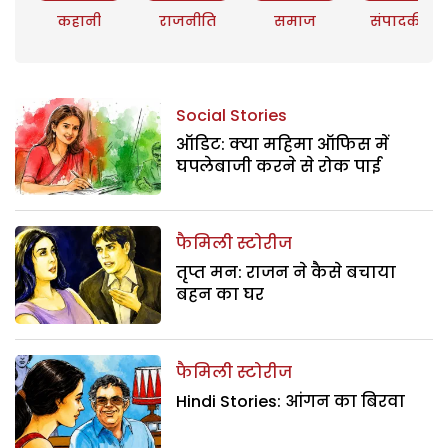
कहानी
राजनीति
समाज
संपादकीय
Social Stories
ऑडिट: क्या महिमा ऑफिस में
घपलेबाजी करने से रोक पाई
फैमिली स्टोरीज
तृप्त मन: राजन ने कैसे बचाया
बहन का घर
फैमिली स्टोरीज
Hindi Stories: आंगन का बिरवा