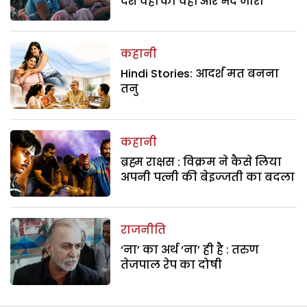
देश वहीं का वहीं और भेद जारी
कहानी
Hindi Stories: आदर्श मत बनना
तनु
कहानी
ब्रह्म राक्षस : विक्रम ने कैसे लिया
अपनी पत्नी की बेइज्जती का बदला
राजनीति
‘ना’ का अर्थ ‘ना’ ही है : तरुण
तेजपाल रेप का दोषी