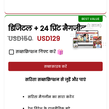
(1 साल)
डिजिटल + 24 प्रिंट मैगजीन
USD150
USD129
सब्सक्रिप्शन गिफ्ट करें
सब्सक्राइब करें
सरिता सब्सक्रिप्शन से जुड़ेें और पाएं
सरिता मैगजीन का सारा कंटेंट
देश विदेश के राजनैतिक मुद्दे