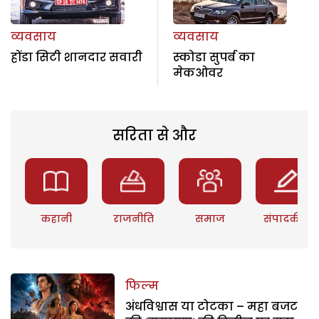
व्यवसाय
व्यवसाय
होंडा सिटी शानदार सवारी
स्कोडा सुपर्ब का
मेकओवर
सरिता से और
कहानी
राजनीति
समाज
संपादकीय
फिल्म
अंधविश्वास या टोटका – महा बजट