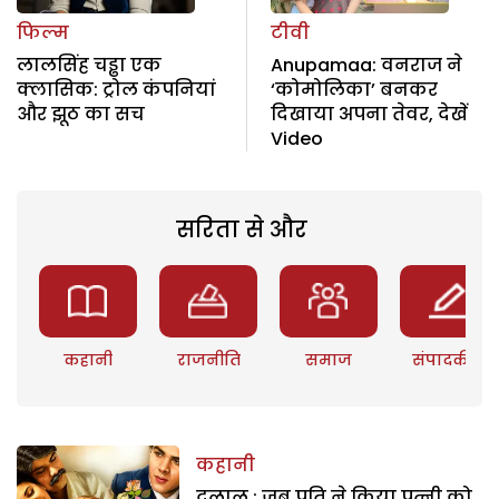
फिल्म
टीवी
लालसिंह चड्ढा एक
Anupamaa: वनराज ने
क्लासिक: ट्रोल कंपनियां
‘कोमोलिका’ बनकर
और झूठ का सच
दिखाया अपना तेवर, देखें
Video
सरिता से और
कहानी
राजनीति
समाज
संपादकीय
कहानी
दलाल : जब पति ने किया पत्नी को