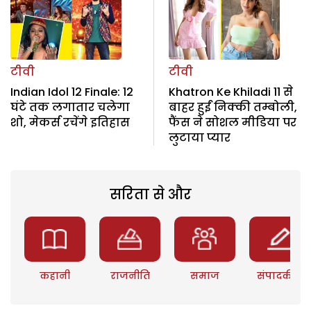
टीवी
टीवी
Indian Idol 12 Finale: 12
Khatron Ke Khiladi 11 से
घंटे तक लगातार चलेगा
बाहर हुईं निक्की तम्बोली,
शो, मेकर्स रचेंगे इतिहास
फैंस ने सोशल मीडिया पर
लुटाया प्यार
सरिता से और
कहानी
राजनीति
समाज
संपादकीय