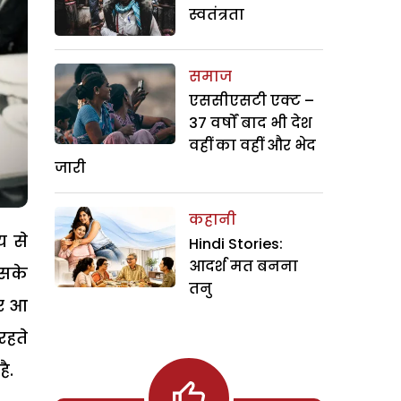
स्वतंत्रता
समाज
एससीएसटी एक्ट –
37 वर्षों बाद भी देश
वहीं का वहीं और भेद
जारी
कहानी
य से
Hindi Stories:
आदर्श मत बनना
िसके
तनु
जर आ
रहते
ै.