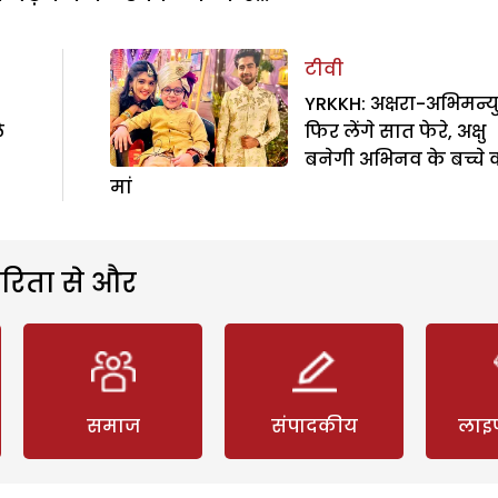
टीवी
YRKKH: अक्षरा-अभिमन्य
े
फिर लेंगे सात फेरे, अक्षु
बनेगी अभिनव के बच्चे 
मां
रिता से और
समाज
संपादकीय
लाइ