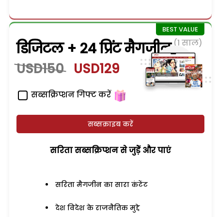
(1 साल)
डिजिटल + 24 प्रिंट मैगजीन
USD150
USD129
सब्सक्रिप्शन गिफ्ट करें
सब्सक्राइब करें
सरिता सब्सक्रिप्शन से जुड़ेें और पाएं
सरिता मैगजीन का सारा कंटेंट
देश विदेश के राजनैतिक मुद्दे