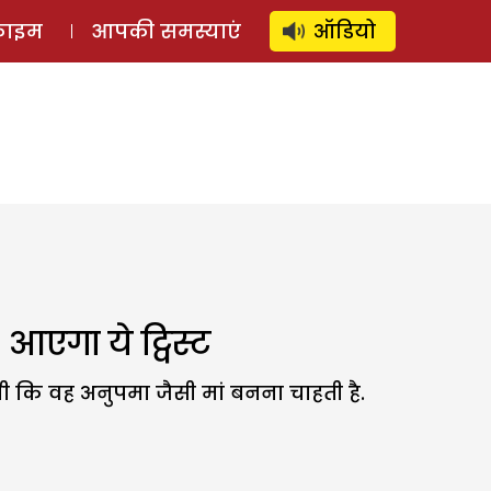
⚲
स्टोरी
लॉग इन
SUBSCRIBE
्राइम
आपकी समस्याएं
ऑडियो
एगा ये ट्विस्ट
गी कि वह अनुपमा जैसी मां बनना चाहती है.