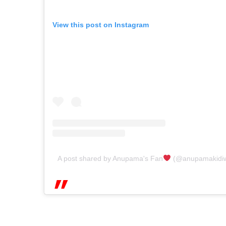
View this post on Instagram
A post shared by Anupama's Fan
(@anupamakidiw