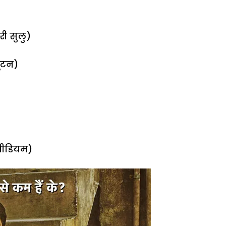
री सुलु)
ूटन)
मीडियम)