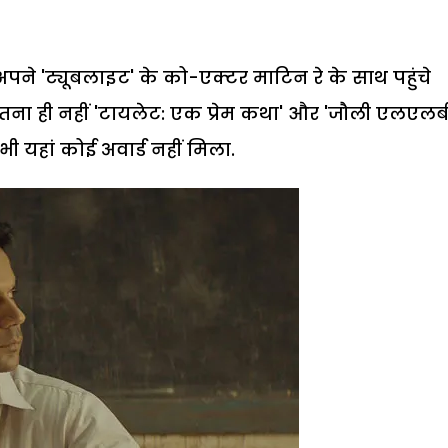
पने 'ट्यूबलाइट' के को-एक्टर माटिन रे के साथ पहुंचे
तना ही नहीं 'टायलेट: एक प्रेम कथा' और 'जौली एलएलबी
ी यहां कोई अवार्ड नहीं मिला.