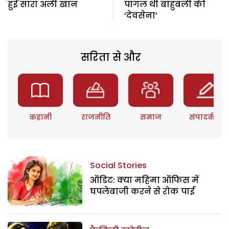
हुईं सारा अली खान
पागल थी बाहुबली की
‘देवसेना’
सरिता से और
कहानी
राजनीति
समाज
संपादकीय
Social Stories
ऑडिट: क्या महिमा ऑफिस में
घपलेबाजी करने से रोक पाई