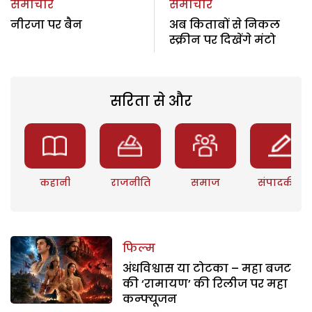
समाचार
समाचार
नीरजा पर बैन
अब किताबों से निकल
स्क्रीन पर दिखेंगे मंटो
सरिता से और
कहानी
राजनीति
समाज
संपादकीय
फिल्म
अंधविश्वास या टोटका – महा बजट
की ‘रामायण’ की रिलीज पर महा
कन्फ्यूजन