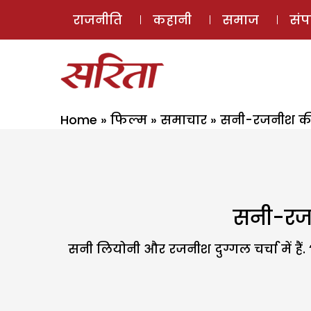
राजनीति
कहानी
समाज
सं
Home
»
फिल्म
»
समाचार
»
सनी-रजनीश की ह
सनी-रजन
सनी लियोनी और रजनीश दुग्गल चर्चा में है