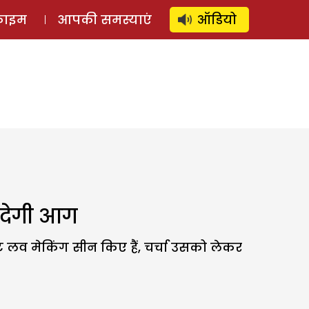
⚲
स्टोरी
लॉग इन
SUBSCRIBE
्राइम
आपकी समस्याएं
ऑडियो
 देगी आग
ट लव मेकिंग सीन किए हैं, चर्चा उसको लेकर