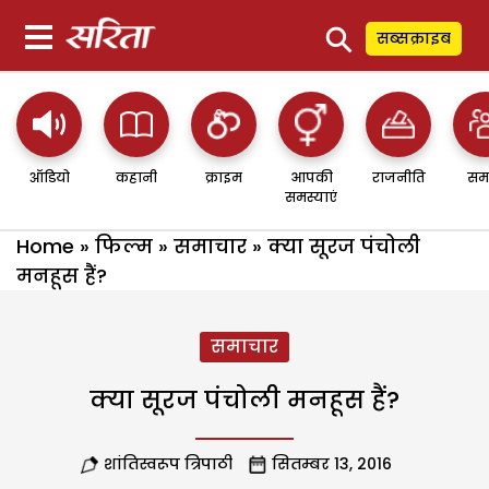
⚲
सब्सक्राइब
ऑडियो
कहानी
क्राइम
आपकी
राजनीति
सम
समस्याएं
Home
»
फिल्म
»
समाचार
»
क्या सूरज पंचोली
मनहूस हैं?
समाचार
क्या सूरज पंचोली मनहूस हैं?
शांतिस्वरूप त्रिपाठी
सितम्बर 13, 2016