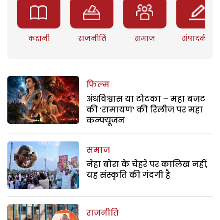
कहानी
राजनीति
समाज
संपादकीय
फिल्म
अंधविश्वास या टोटका – महा बजट
की ‘रामायण’ की रिलीज पर महा
कन्फ्यूजन
समाज
नेहा बोरा के चेहरे पर कालिख नहीं,
यह संस्कृति की गंदगी है
राजनीति