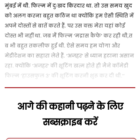
मुंबई में थी. फिल्म में दुःखद किरदार था. तो उस समय खुद
को अलग करना बहुत कठिन था क्योंकि हम ऐसी स्थिति में
अपने दोस्तों से बातें करते हैं. पर उस वक्त मेरा यहां कोई
दोस्त भी नहीं था. जब मैं फिल्म ‘मद्रास कैफे’ कर रही थी,त
ब भी बहुत तकलीफ हुई थी. ऐसे समय हम योगा और
मेडीटेशन का सहारा लेते हैं. ‘अजहर’ से ध्यान हटाना असान
रहा. क्योंकि ‘अजहर’ की शूटिंग खत्म होते ही मैने कॉमेडी
फिल्म ‘हाउसफुल 3’ की शूटिंग करनी शुरू कर दी थी.’’
आगे की कहानी पढ़ने के लिए
सब्सक्राइब करें