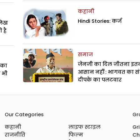
कहानी
Hindi Stories: कर्ज
ालिख
 है
समाज
जेनजी का दिल जीतना इत
े का
आसान नहीं : भागवत का सं
ा भी
दीपके का पलटवार
Our Categories
Gr
कहानी
लाइफ स्टाइल
Gr
राजनीति
फिल्म
Ch