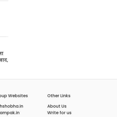
ना
वाद,
oup Websites
Other Links
ihshobha.in
About Us
ampak.in
Write for us