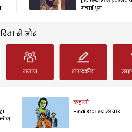
हॉट तस्वीरों ने इंटरनेट 
न
मचाई धूम
रिता से और
समाज
संपादकीय
लाइ
कहानी
हा
Hindi Stories: लाचार
िलीज