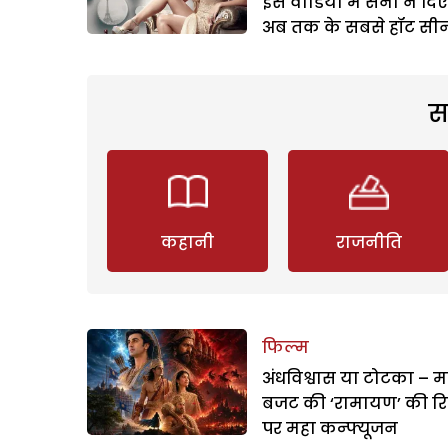
इस वीडियो में सनी ने दिए
अब तक के सबसे हॉट सी
स
कहानी
राजनीति
फिल्म
अंधविश्वास या टोटका – म
बजट की ‘रामायण’ की र
पर महा कन्फ्यूजन