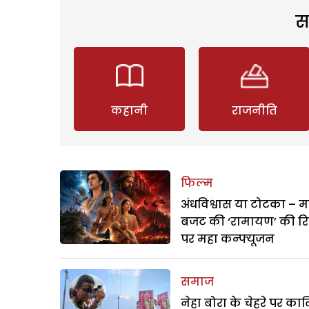
स
कहानी
राजनीति
फिल्म
अंधविश्वास या टोटका – म
बजट की ‘रामायण’ की र
पर महा कन्फ्यूजन
समाज
नेहा बोरा के चेहरे पर क