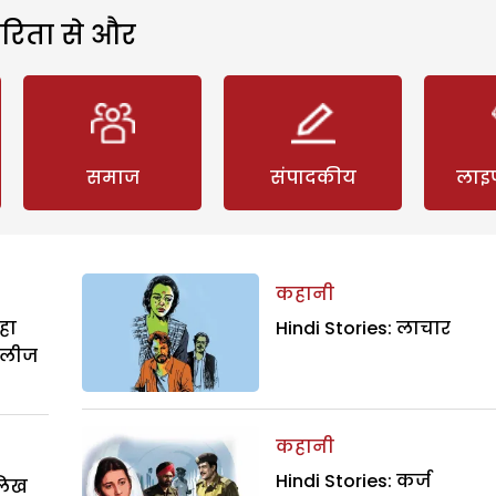
रिता से और
समाज
संपादकीय
लाइ
कहानी
हा
Hindi Stories: लाचार
िलीज
कहानी
Hindi Stories: कर्ज
ालिख