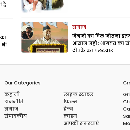
 है
समाज
जेनजी का दिल जीतना इत
े का
आसान नहीं : भागवत का सं
ा भी
दीपके का पलटवार
Our Categories
Gr
कहानी
लाइफ स्टाइल
Gr
राजनीति
फिल्म
Ch
समाज
हेल्थ
Ca
संपादकीय
क्राइम
Sar
आपकी समस्याएं
Mo