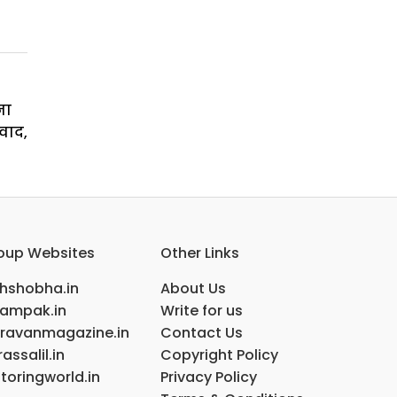
ना
वाद,
oup Websites
Other Links
ihshobha.in
About Us
ampak.in
Write for us
ravanmagazine.in
Contact Us
assalil.in
Copyright Policy
toringworld.in
Privacy Policy