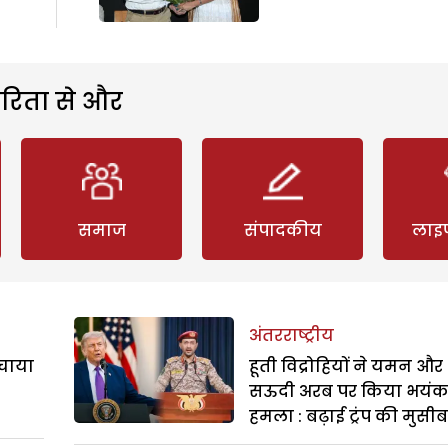
रिता से और
समाज
संपादकीय
लाइ
अंतरराष्ट्रीय
बचाया
हूती विद्रोहियों ने यमन और
सऊदी अरब पर किया भयं
हमला : बढ़ाई ट्रंप की मुसी