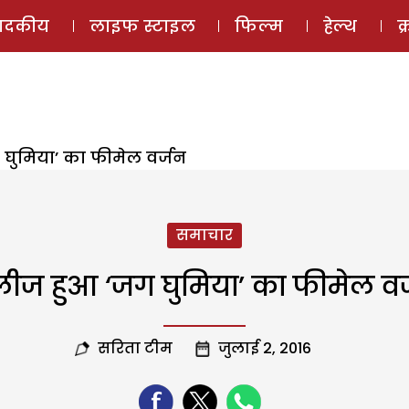
ई-मैगज़ीन
ऑडियो 
पादकीय
लाइफ स्टाइल
फिल्म
हेल्थ
क
घुमिया’ का फीमेल वर्जन
समाचार
लीज हुआ ‘जग घुमिया’ का फीमेल वर
सरिता टीम
जुलाई 2, 2016