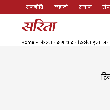
राजनीति
कहानी
समाज
सं
Home
»
फिल्म
»
समाचार
»
रिलीज हुआ ‘जग 
रि