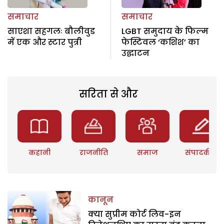
समाचार
समाचार
साएशा सहगलः बौलीवुड
LGBT समुदाय के फिल्म
में एक और स्टार पुत्री
फेस्टिवल ‘कशिश’ का
उद्घाटन
सरिता से और
कहानी
राजनीति
समाज
संपादकीय
कानून
क्या सुप्रीम कोर्ट लिव-इन