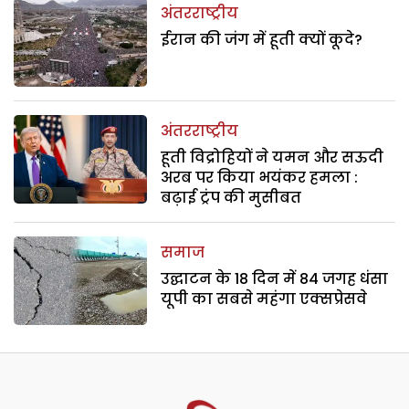
अंतरराष्ट्रीय
ईरान की जंग में हूती क्यों कूदे?
अंतरराष्ट्रीय
हूती विद्रोहियों ने यमन और सऊदी
अरब पर किया भयंकर हमला :
बढ़ाई ट्रंप की मुसीबत
समाज
उद्घाटन के 18 दिन में 84 जगह धंसा
यूपी का सबसे महंगा एक्सप्रेसवे