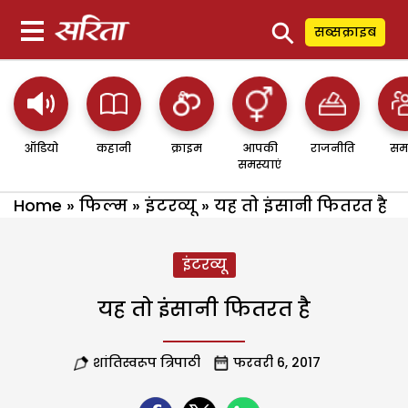
⚲
सब्सक्राइब
ऑडियो
कहानी
क्राइम
आपकी
राजनीति
सम
समस्याएं
Home
»
फिल्म
»
इंटरव्यू
»
यह तो इंसानी फितरत है
इंटरव्यू
यह तो इंसानी फितरत है
शांतिस्वरूप त्रिपाठी
फरवरी 6, 2017