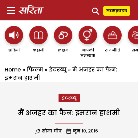
⚲
सब्सक्राइब
ऑडियो
कहानी
क्राइम
आपकी
राजनीति
सम
समस्याएं
Home
»
फिल्म
»
इंटरव्यू
»
मैं अजहर का फैन:
इमरान हाशमी
इंटरव्यू
मैं अजहर का फैन: इमरान हाशमी
सोमा घोष
जून 10, 2016