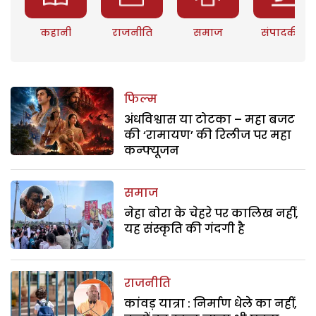
कहानी
राजनीति
समाज
संपादकीय
फिल्म
अंधविश्वास या टोटका – महा बजट
की ‘रामायण’ की रिलीज पर महा
कन्फ्यूजन
समाज
नेहा बोरा के चेहरे पर कालिख नहीं,
यह संस्कृति की गंदगी है
राजनीति
कांवड़ यात्रा : निर्माण धेले का नहीं,