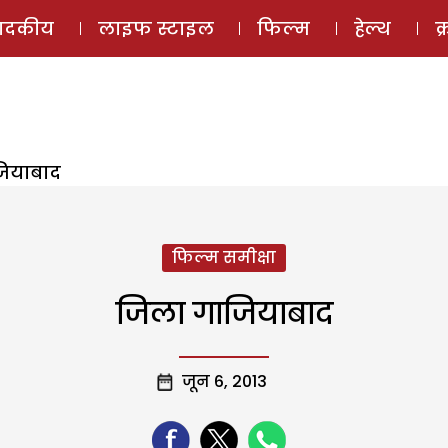
ई-मैगज़ीन
ऑडियो 
पादकीय
लाइफ स्टाइल
फिल्म
हेल्थ
क
ियाबाद
फिल्म समीक्षा
जिला गाजियाबाद
जून 6, 2013