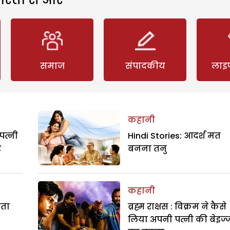
समाज
संपादकीय
लाइ
कहानी
पत्नी
Hindi Stories: आदर्श मत
र
बनना तनु
कहानी
रता
ब्रह्म राक्षस : विक्रम ने कैसे
लिया अपनी पत्नी की बेइज्