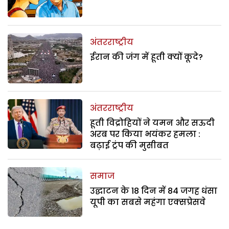
अंतरराष्ट्रीय
ईरान की जंग में हूती क्यों कूदे?
अंतरराष्ट्रीय
हूती विद्रोहियों ने यमन और सऊदी
अरब पर किया भयंकर हमला :
बढ़ाई ट्रंप की मुसीबत
समाज
उद्घाटन के 18 दिन में 84 जगह धंसा
यूपी का सबसे महंगा एक्सप्रेसवे