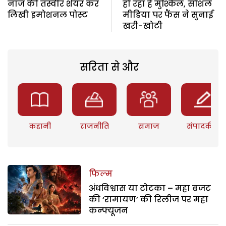
नाज की तस्वीर शेयर कर
हो रहा है मुश्किल, सोशल
लिखी इमोशनल पोस्ट
मीडिया पर फैंस ने सुनाई
खरी-खोटी
सरिता से और
कहानी
राजनीति
समाज
संपादकीय
फिल्म
अंधविश्वास या टोटका – महा बजट
की ‘रामायण’ की रिलीज पर महा
कन्फ्यूजन