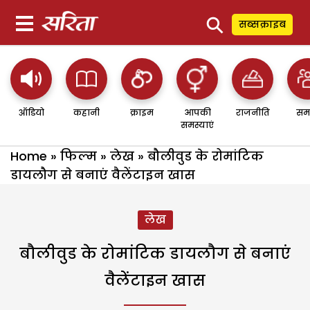
⚲
सब्सक्राइब
ऑडियो
कहानी
क्राइम
आपकी
राजनीति
सम
समस्याएं
Home
»
फिल्म
»
लेख
»
बौलीवुड के रोमांटिक
डायलौग से बनाएं वैलेंटाइन खास
लेख
बौलीवुड के रोमांटिक डायलौग से बनाएं
वैलेंटाइन खास