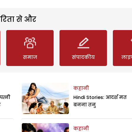
रिता से और
समाज
संपादकीय
लाइ
कहानी
पत्नी
Hindi Stories: आदर्श मत
र
बनना तनु
कहानी