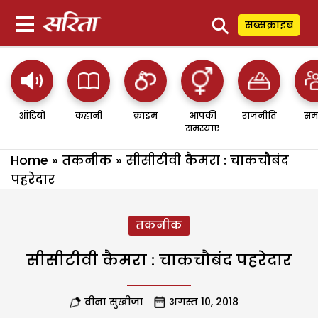
⚲
सब्सक्राइब
ऑडियो
कहानी
क्राइम
आपकी
राजनीति
सम
समस्याएं
Home
»
तकनीक
»
सीसीटीवी कैमरा : चाकचौबंद
पहरेदार
तकनीक
सीसीटीवी कैमरा : चाकचौबंद पहरेदार
वीना सुखीजा
अगस्त 10, 2018