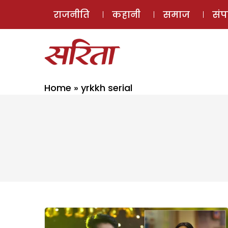
राजनीति
कहानी
समाज
सं
Home
»
yrkkh serial