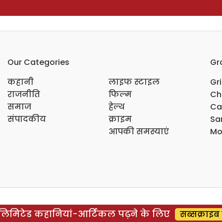
Our Categories
Gr
कहानी
लाइफ स्टाइल
Gr
राजनीति
फिल्म
Ch
समाज
हेल्थ
Ca
संपादकीय
क्राइम
Sar
आपकी समस्याएं
Mo
िमिटेड कहानियां-आर्टिकल पढ़ने के लिए
सब्सक्राइब 