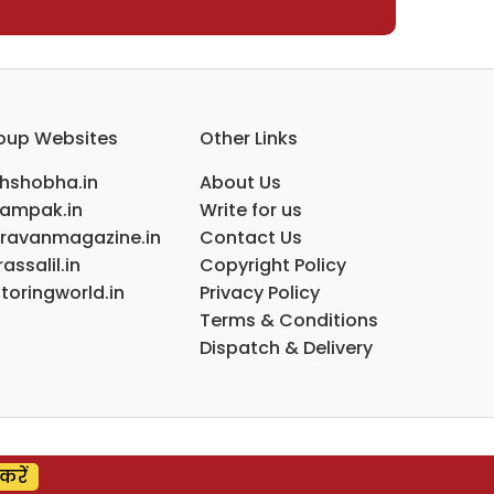
oup Websites
Other Links
ihshobha.in
About Us
ampak.in
Write for us
ravanmagazine.in
Contact Us
assalil.in
Copyright Policy
toringworld.in
Privacy Policy
Terms & Conditions
Dispatch & Delivery
करें