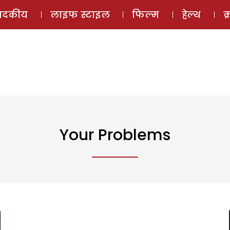
ई-मैगज़ीन
ऑडियो 
पादकीय
लाइफ स्टाइल
फिल्म
हेल्थ
क
Your Problems