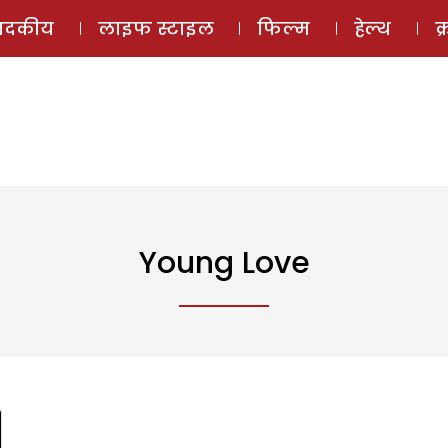
ई-मैगज़ीन
ऑडियो 
पादकीय
लाइफ स्टाइल
फिल्म
हेल्थ
क
Young Love