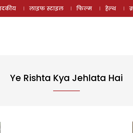
ई-मैगज़ीन
ऑडियो 
पादकीय
लाइफ स्टाइल
फिल्म
हेल्थ
क
Ye Rishta Kya Jehlata Hai