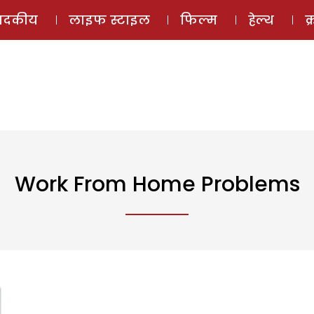
ई-मैगज़ीन
ऑडियो 
पादकीय
लाइफ स्टाइल
फिल्म
हेल्थ
क
Work From Home Problems