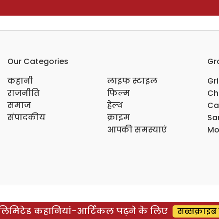
Our Categories
Gr
कहानी
लाइफ स्टाइल
Gr
राजनीति
फिल्म
Ch
समाज
हेल्थ
Ca
संपादकीय
क्राइम
Sar
आपकी समस्याएं
Mo
िमिटेड कहानियां-आर्टिकल पढ़ने के लिए
सब्सक्राइब 