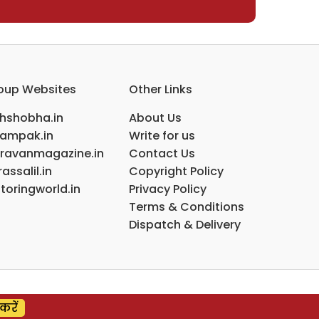
oup Websites
Other Links
ihshobha.in
About Us
ampak.in
Write for us
ravanmagazine.in
Contact Us
assalil.in
Copyright Policy
toringworld.in
Privacy Policy
Terms & Conditions
Dispatch & Delivery
करें