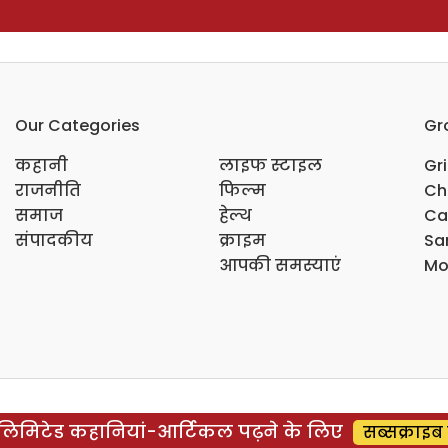
Our Categories
Gr
कहानी
लाइफ स्टाइल
Gr
राजनीति
फिल्म
Ch
समाज
हेल्थ
Ca
संपादकीय
क्राइम
Sar
आपकी समस्याएं
Mo
िमिटेड कहानियां-आर्टिकल पढ़ने के लिए
सब्सक्राइब 