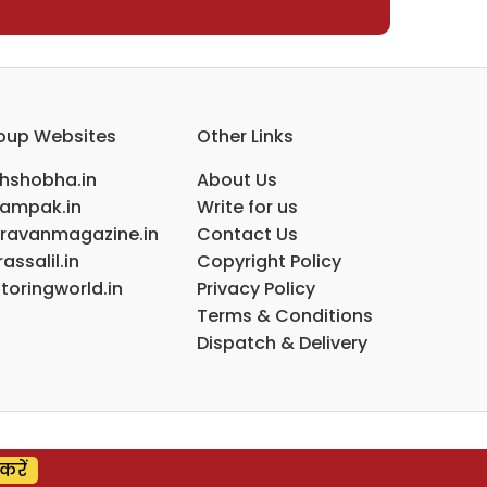
oup Websites
Other Links
ihshobha.in
About Us
ampak.in
Write for us
ravanmagazine.in
Contact Us
assalil.in
Copyright Policy
toringworld.in
Privacy Policy
Terms & Conditions
Dispatch & Delivery
करें