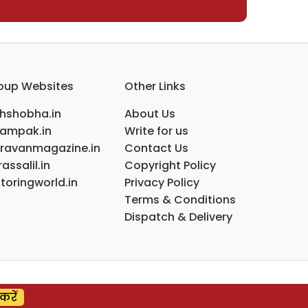
oup Websites
Other Links
ihshobha.in
About Us
ampak.in
Write for us
ravanmagazine.in
Contact Us
assalil.in
Copyright Policy
toringworld.in
Privacy Policy
Terms & Conditions
Dispatch & Delivery
करें