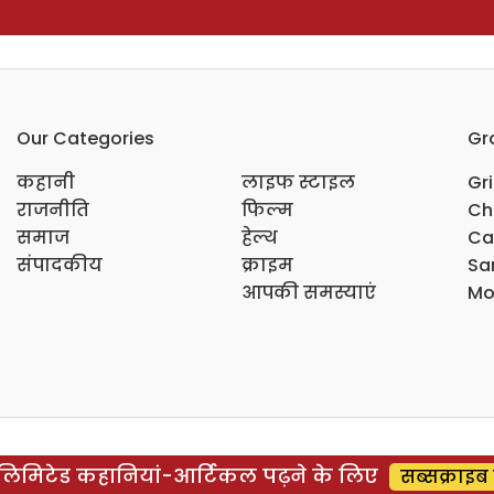
Our Categories
Gr
कहानी
लाइफ स्टाइल
Gr
राजनीति
फिल्म
Ch
समाज
हेल्थ
Ca
संपादकीय
क्राइम
Sar
आपकी समस्याएं
Mo
िमिटेड कहानियां-आर्टिकल पढ़ने के लिए
सब्सक्राइब 