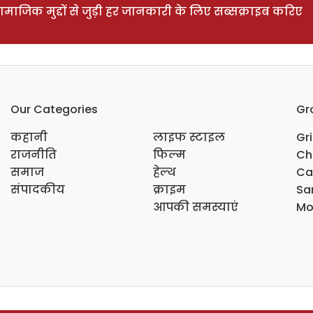
ाजिक मुद्दों से जुड़ी हर जानकारी के लिए सब्सक्राइब करिए
Our Categories
Gr
कहानी
लाइफ स्टाइल
Gr
राजनीति
फिल्म
Ch
समाज
हेल्थ
Ca
संपादकीय
क्राइम
Sar
आपकी समस्याएं
Mo