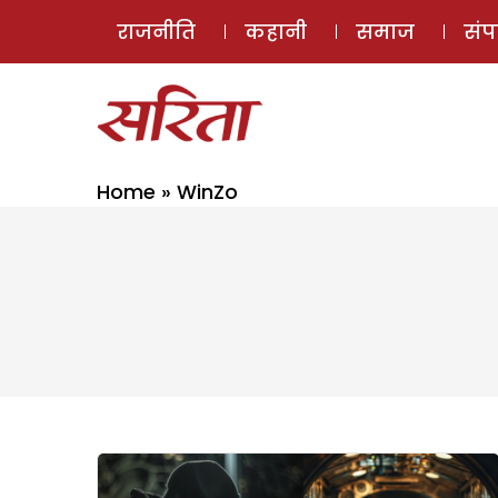
राजनीति
कहानी
समाज
सं
Home
»
WinZo